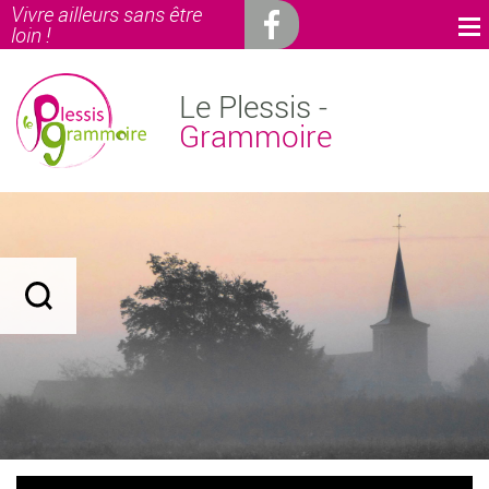
Vivre ailleurs sans être
loin !
Le Plessis -
Grammoire