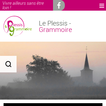
Vivre ailleurs sans être
loin !
Le Plessis -
Grammoire