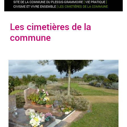
|
|
SITE DE LA COMMUNE DU PLESSIS-GRAMMOIRE
VIE PRATIQUE
|
CIVISME ET VIVRE ENSEMBLE
LES CIMETIÈRES DE LA COMMUNE
Les cimetières de la
commune