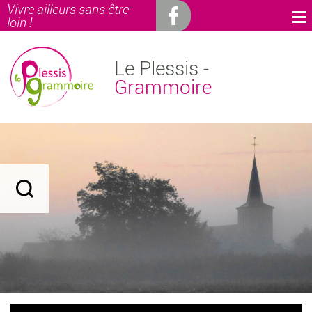
Vivre ailleurs sans être
loin !
Le Plessis -
Grammoire