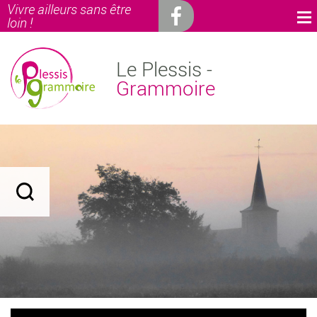
Vivre ailleurs sans être
loin !
Le Plessis -
Grammoire