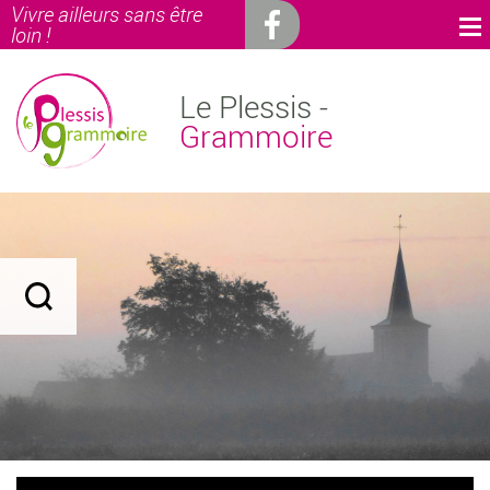
Vivre ailleurs sans être
loin !
Le Plessis -
Grammoire