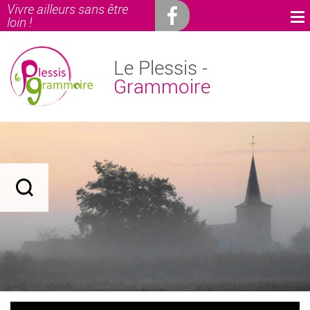
Vivre ailleurs sans être
loin !
Le Plessis -
Grammoire