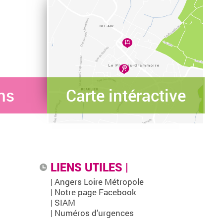
ns
Carte intéractive
LIENS UTILES |
| Angers Loire Métropole
| Notre page Facebook
| SIAM
| Numéros d’urgences