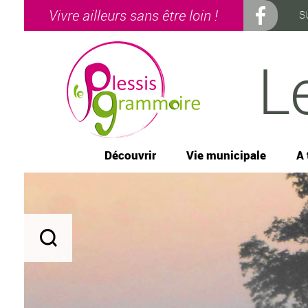
Vivre ailleurs sans être loin !
S
L
Découvrir
Vie municipale
A 