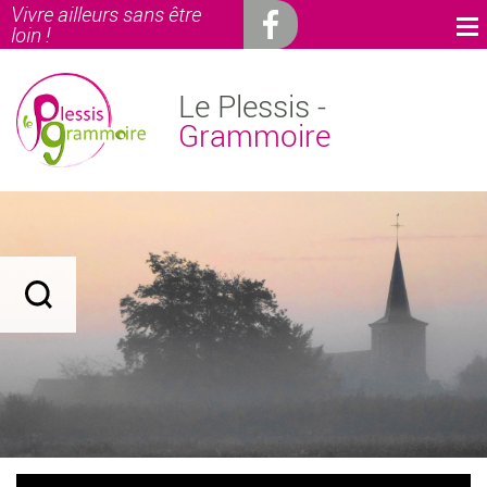
Vivre ailleurs sans être
loin !
Le Plessis -
Grammoire