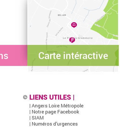
ns
Carte intéractive
LIENS UTILES |
| Angers Loire Métropole
| Notre page Facebook
| SIAM
| Numéros d’urgences