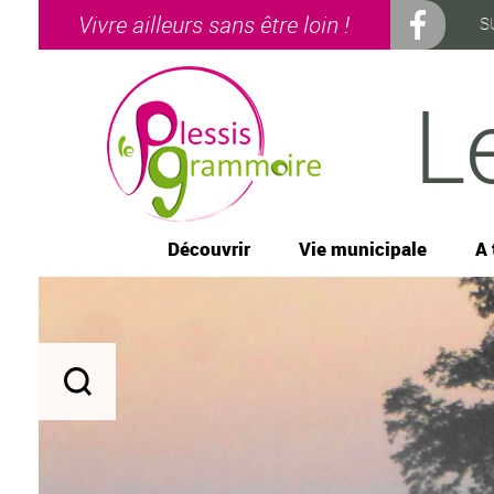
Vivre ailleurs sans être loin !
S
L
Découvrir
Vie municipale
A 