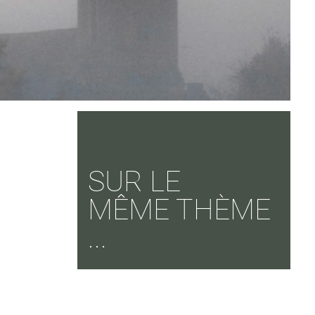
SUR LE
MÊME THÈME
...