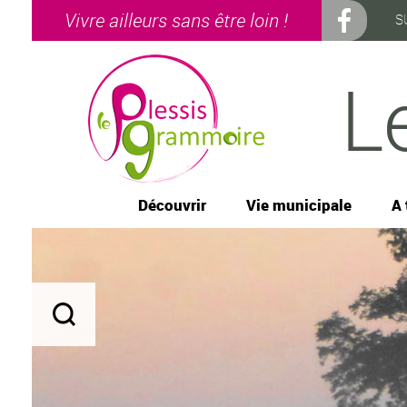
Vivre ailleurs sans être loin !
S
L
Découvrir
Vie municipale
A 