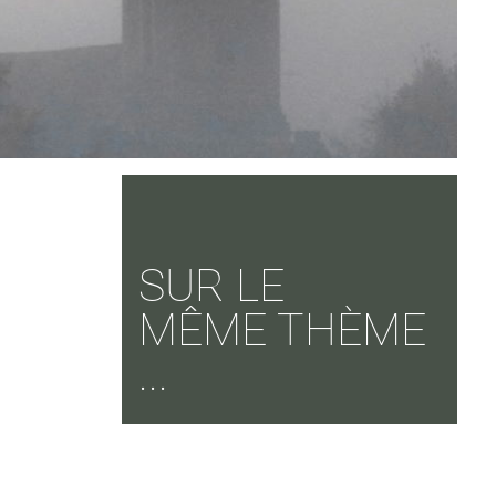
SUR LE
MÊME THÈME
...