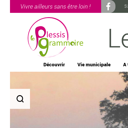
Vivre ailleurs sans être loin !
S
L
Découvrir
Vie municipale
A 