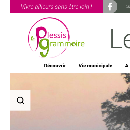
Vivre ailleurs sans être loin !
S
L
Découvrir
Vie municipale
A 