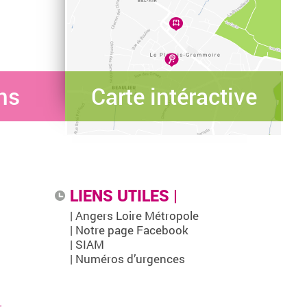
ns
Carte intéractive
LIENS UTILES |
| Angers Loire Métropole
| Notre page Facebook
| SIAM
| Numéros d’urgences