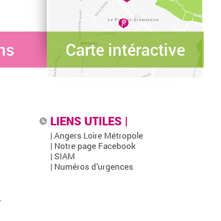
ns
Carte intéractive
LIENS UTILES |
| Angers Loire Métropole
| Notre page Facebook
| SIAM
| Numéros d’urgences