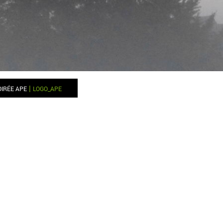
|
OIRÉE APE
LOGO_APE