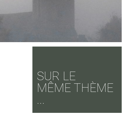
SUR LE
MÊME THÈME
...