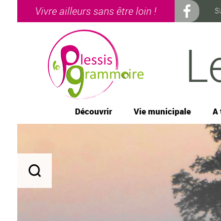
Vivre ailleurs sans être loin !
S
L
Découvrir
Vie municipale
A 