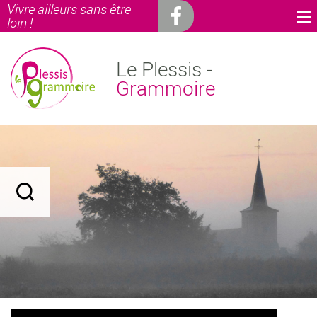
Vivre ailleurs sans être
loin !
Le Plessis -
Grammoire