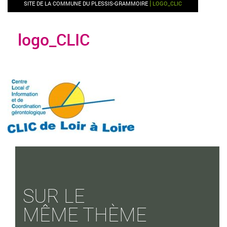
|
SITE DE LA COMMUNE DU PLESSIS-GRAMMOIRE
LOGO_CLIC
logo_CLIC
SUR LE
MÊME THÈME