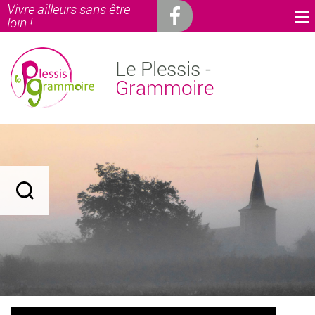
Vivre ailleurs sans être
loin !
Le Plessis -
Grammoire