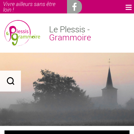
Vivre ailleurs sans être
loin !
Le Plessis -
Grammoire