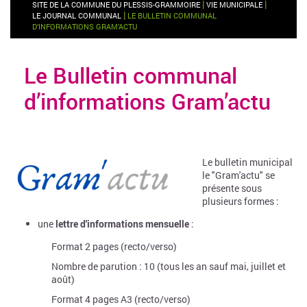
|
|
SITE DE LA COMMUNE DU PLESSIS-GRAMMOIRE
VIE MUNICIPALE
|
LE JOURNAL COMMUNAL
LE BULLETIN COMMUNAL
D’INFORMATIONS GRAM’ACTU
Le Bulletin communal
d’informations Gram’actu
Le bulletin municipal
le "Gram'actu" se
présente sous
plusieurs formes :
une
lettre d'informations mensuelle
:
Format 2 pages (recto/verso)
Nombre de parution : 10 (tous les an sauf mai, juillet et
août)
Format 4 pages A3 (recto/verso)