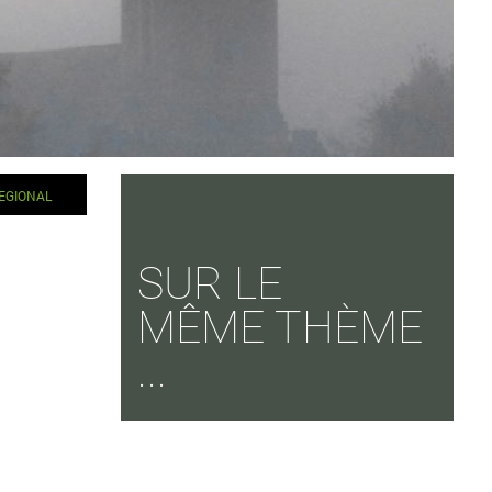
EGIONAL
SUR LE
MÊME THÈME
...