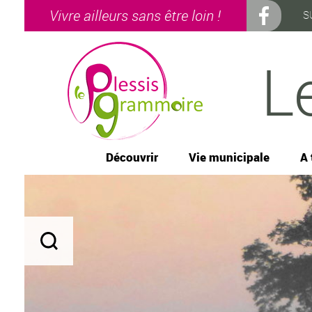
Vivre ailleurs sans être loin !
S
L
Découvrir
Vie municipale
A 