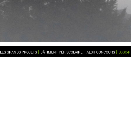
|
|
LES GRANDS PROJETS
BÂTIMENT PÉRISCOLAIRE – ALSH CONCOURS
LOGO-R