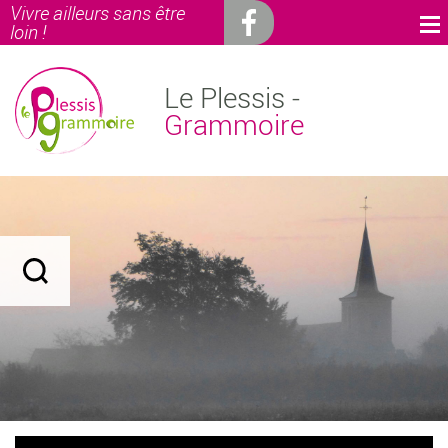
Vivre ailleurs sans être
loin !
Le Plessis -
Grammoire