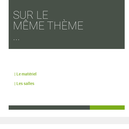
SUR LE
MÊME THÈME
...
| Le matériel
| Les salles