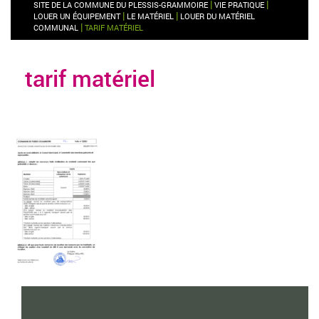
|
|
SITE DE LA COMMUNE DU PLESSIS-GRAMMOIRE
VIE PRATIQUE
|
|
LOUER UN ÉQUIPEMENT
LE MATÉRIEL
LOUER DU MATÉRIEL
|
COMMUNAL
TARIF MATÉRIEL
tarif matériel