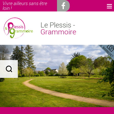
Vivre ailleurs sans être
loin !
Le Plessis -
Grammoire