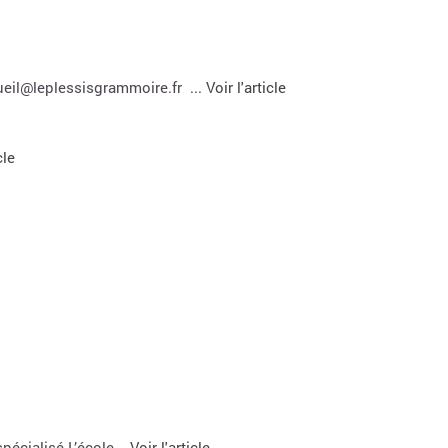
eil@leplessisgrammoire.fr ...
Voir l'article
cle
cialisé L’école...
Voir l'article