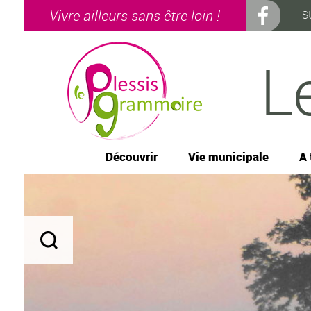
Vivre ailleurs sans être loin !
S
L
Découvrir
Vie municipale
A 